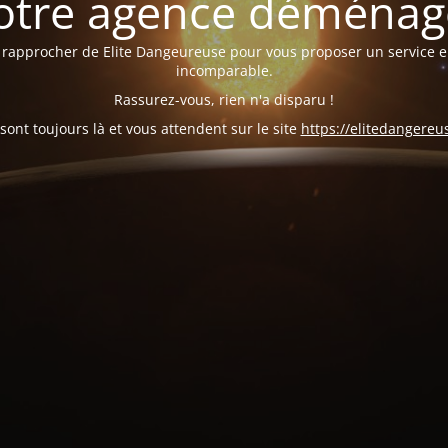
otre agence déménage
se rapprocher de Elite Dangeureuse pour vous proposer un service 
incomparable.
Rassurez-vous, rien n'a disparu !
sont toujours là et vous attendent sur le site
https://elitedangereu